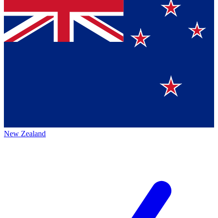
New Zealand