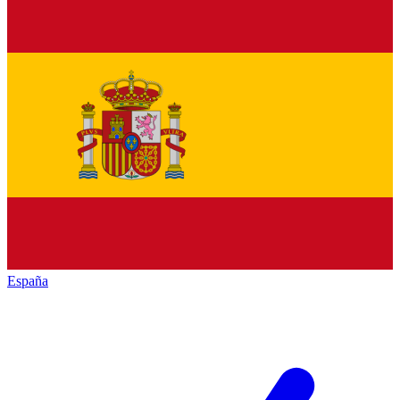
España