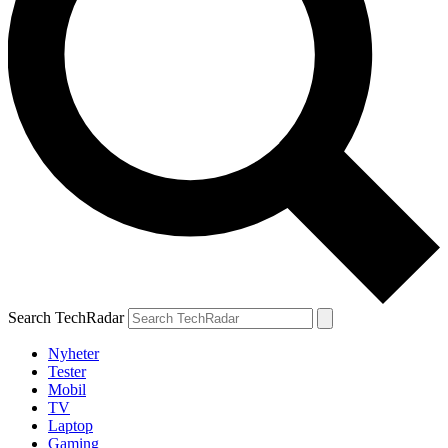
Search TechRadar
Nyheter
Tester
Mobil
TV
Laptop
Gaming