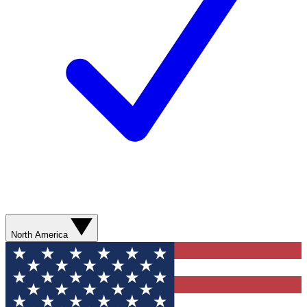
North America