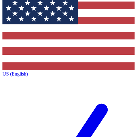
US (English)