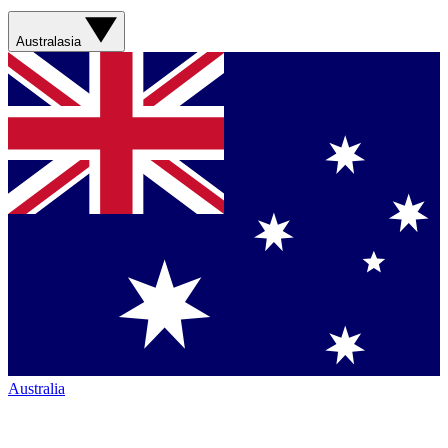
Australasia
Australia