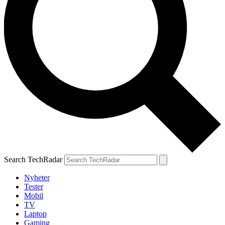
Search TechRadar
Nyheter
Tester
Mobil
TV
Laptop
Gaming