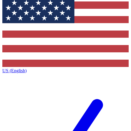
US (English)