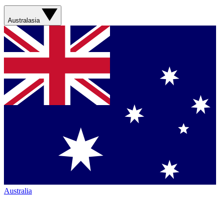
Australasia
Australia