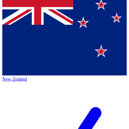
New Zealand