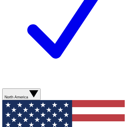
North America