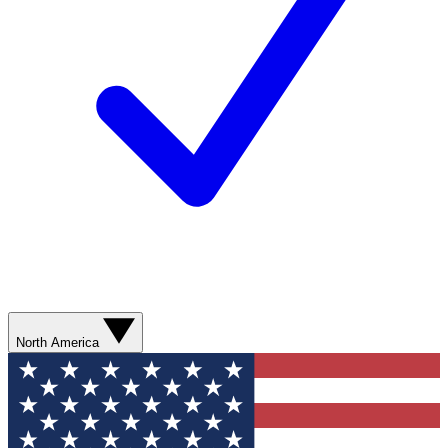
North America