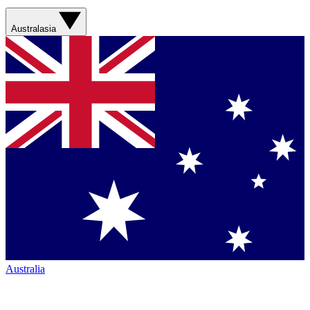
Australasia
Australia