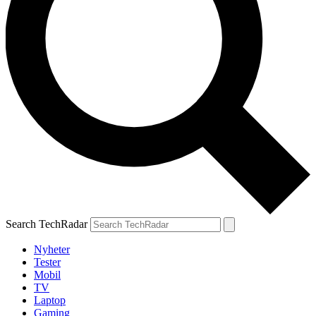
Search TechRadar
Nyheter
Tester
Mobil
TV
Laptop
Gaming