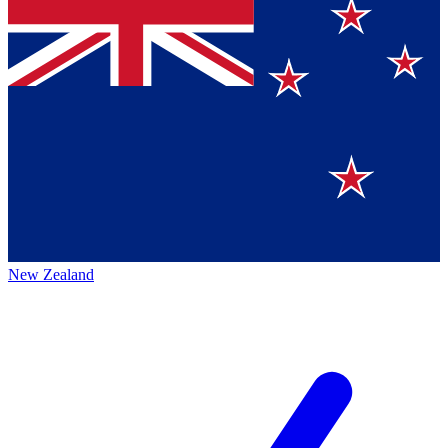
New Zealand