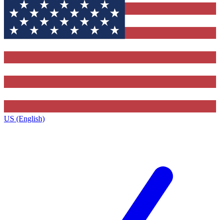
US (English)