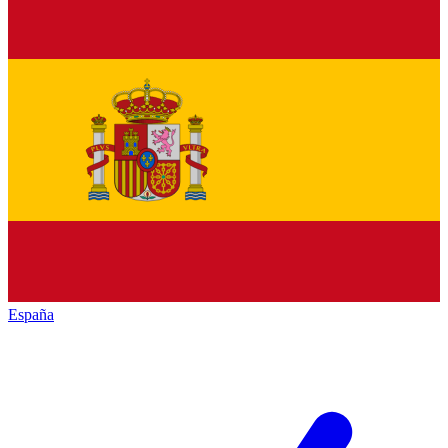
España