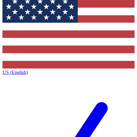
US (English)