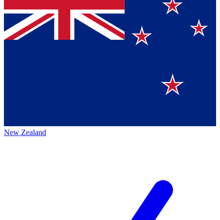
New Zealand