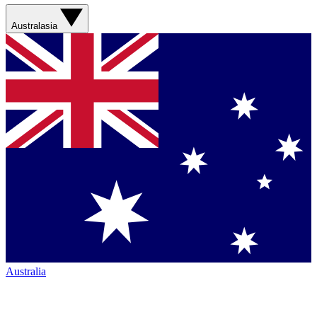
Australasia
Australia