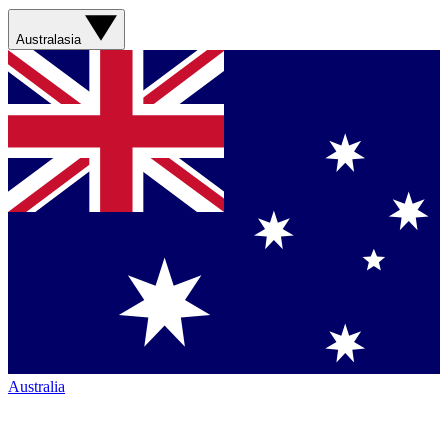
Australasia
Australia