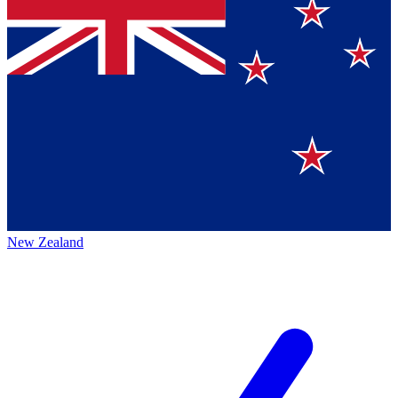
New Zealand