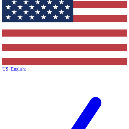
US (English)