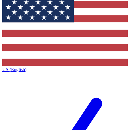
US (English)