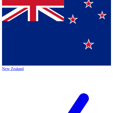
New Zealand