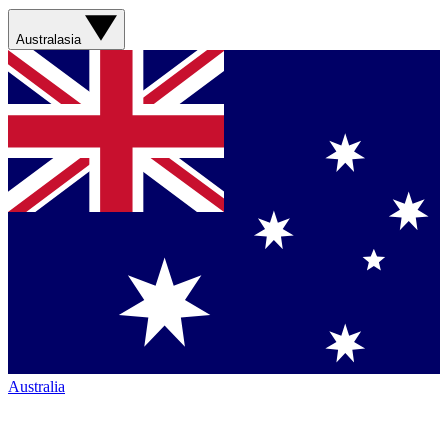
Australasia
Australia