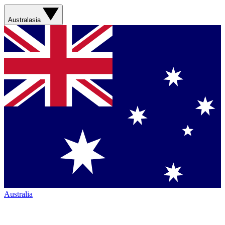
Australasia
Australia