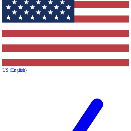
US (English)