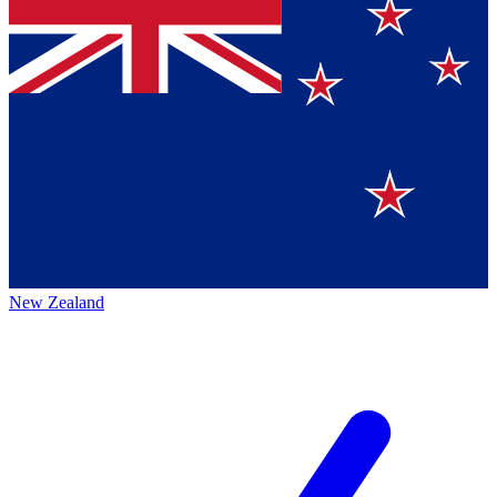
New Zealand