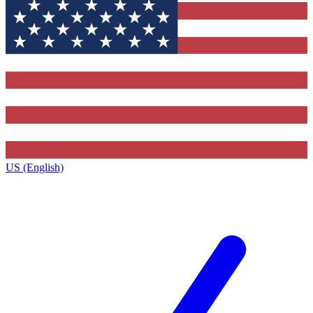
US (English)