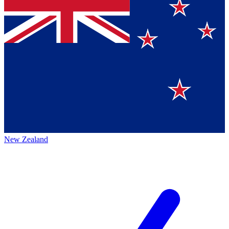
New Zealand