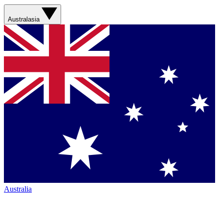
Australasia
Australia