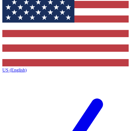
US (English)