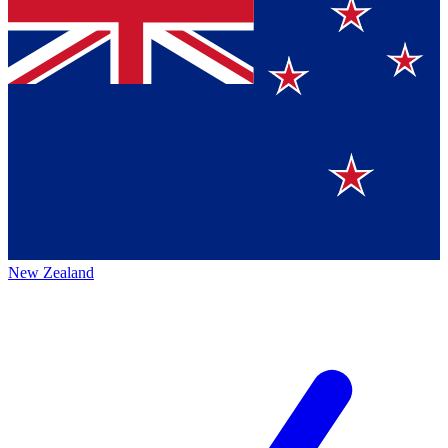
New Zealand