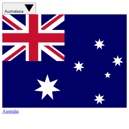
Australasia
Australia