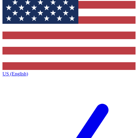
US (English)