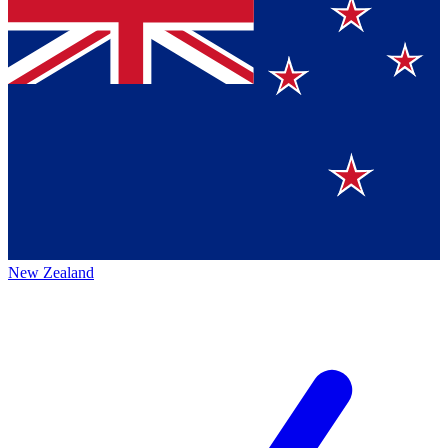
New Zealand