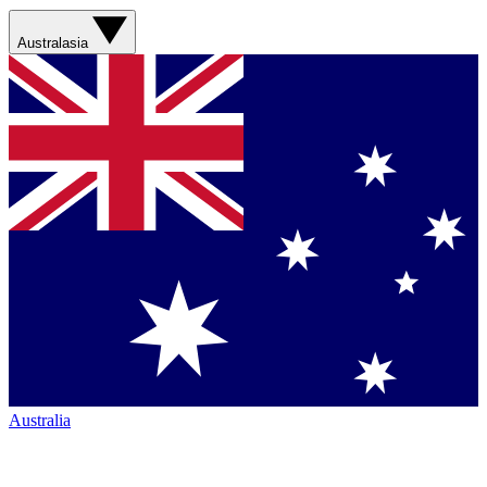
Australasia
Australia