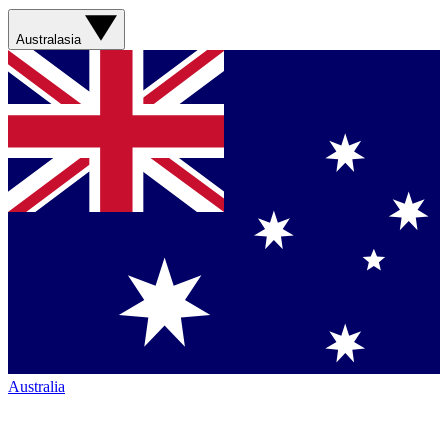
Australasia
Australia