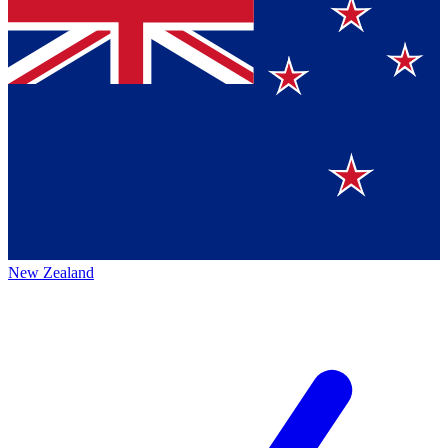
New Zealand