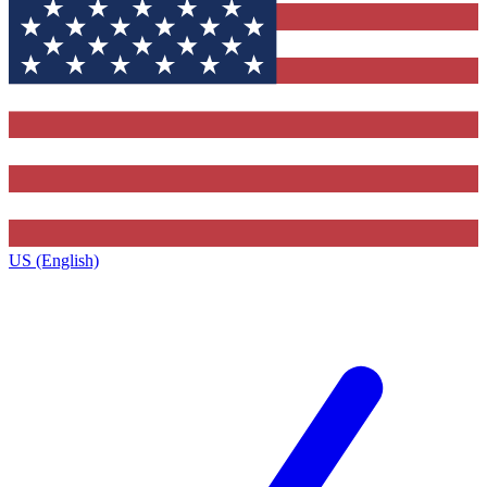
US (English)