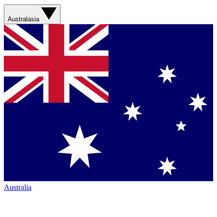
Australasia
Australia