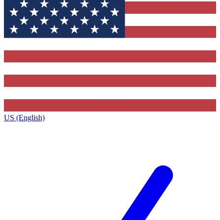
US (English)