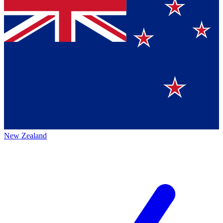
New Zealand