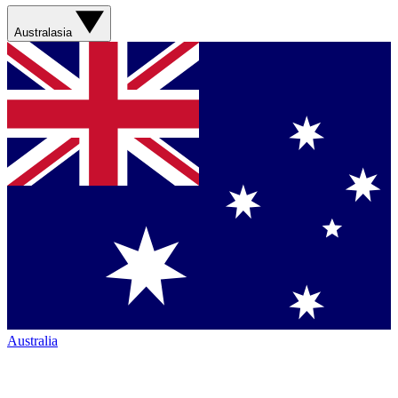
Australasia
Australia