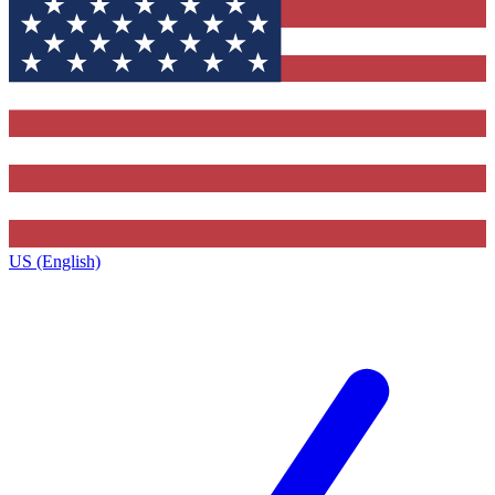
US (English)