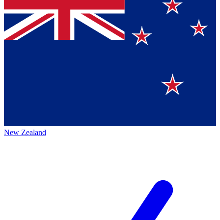
New Zealand