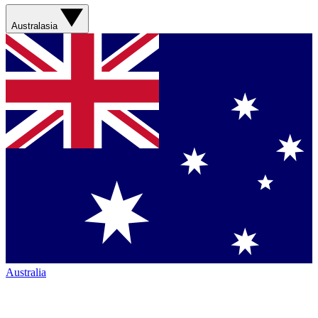
Australasia
Australia