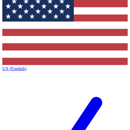
US (English)