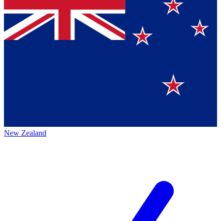
New Zealand