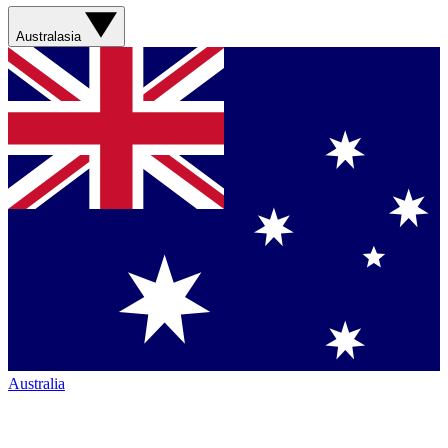
Australasia
Australia