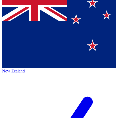
New Zealand