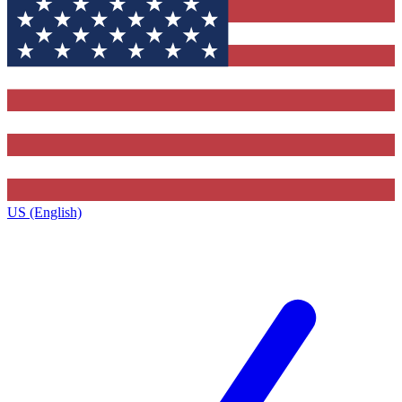
US (English)