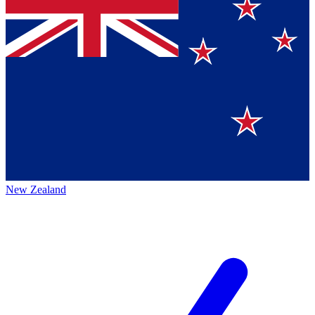
New Zealand