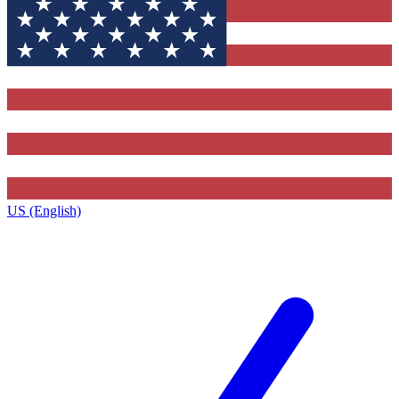
US (English)