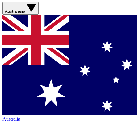
Australasia
Australia