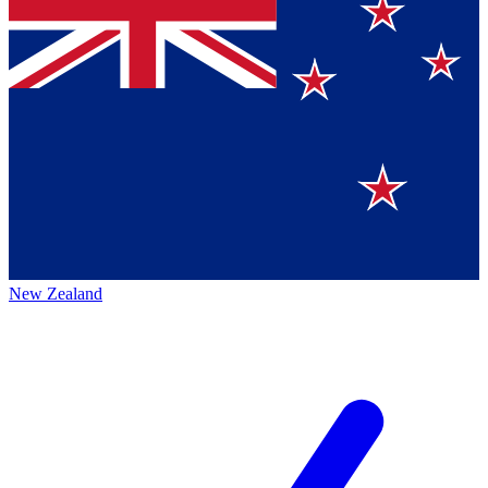
New Zealand