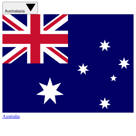
Australasia
Australia