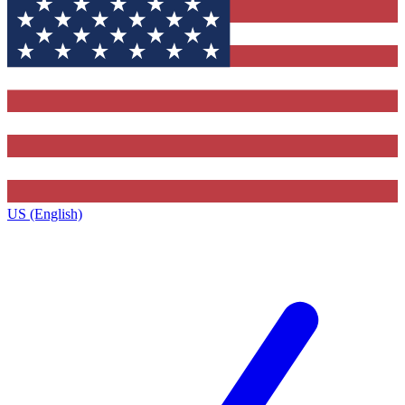
US (English)