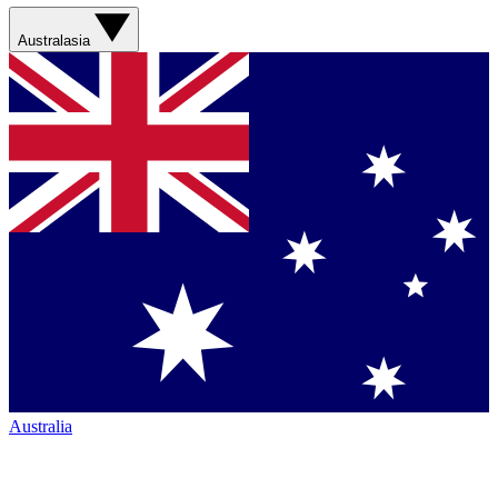
Australasia
Australia