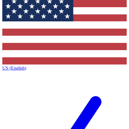
US (English)