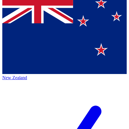
New Zealand