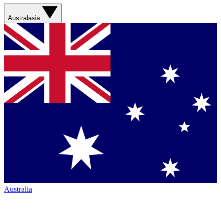
Australasia
Australia