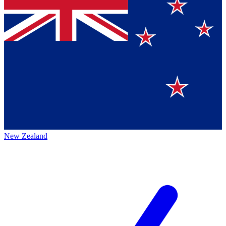
New Zealand