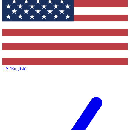
US (English)