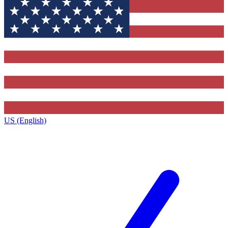
US (English)