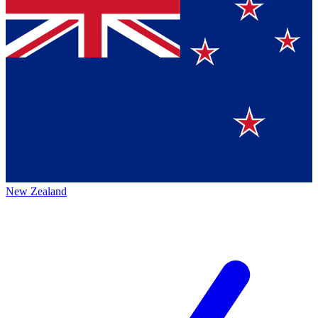
New Zealand