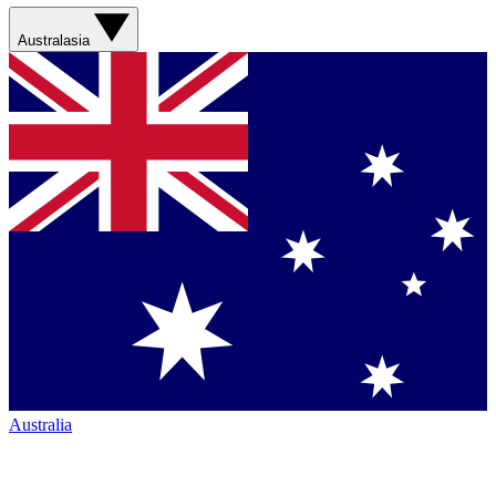
Australasia
Australia