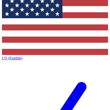
US (English)