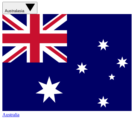
Australasia
Australia