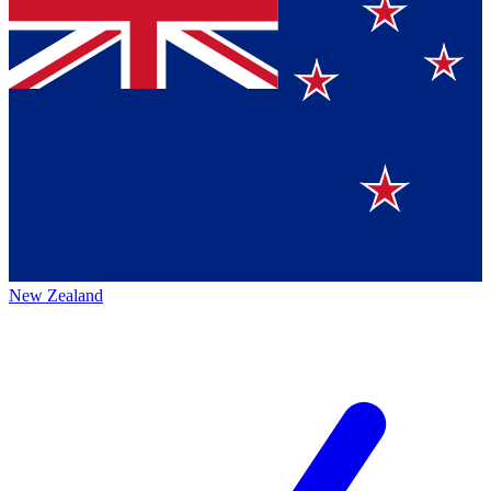
New Zealand