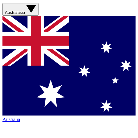
Australasia
Australia