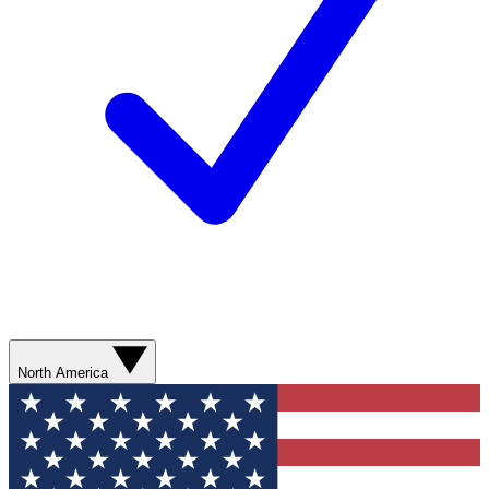
North America