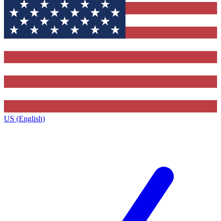
US (English)