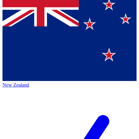
New Zealand