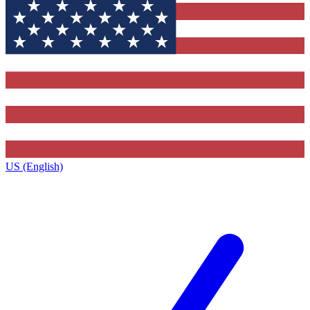
US (English)