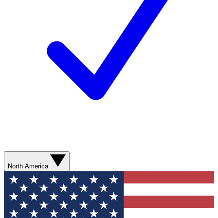
North America