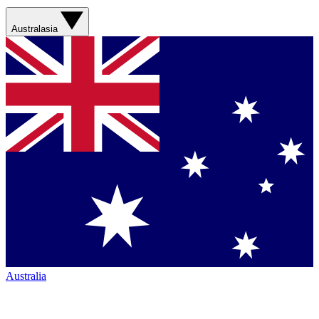
Australasia
Australia