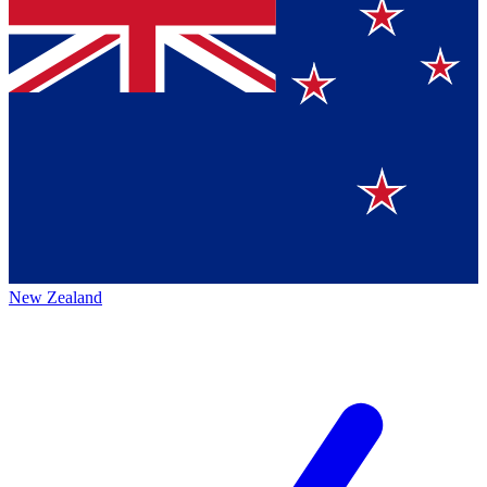
New Zealand