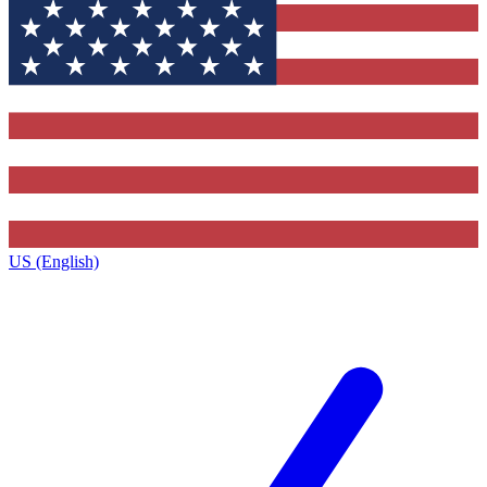
US (English)