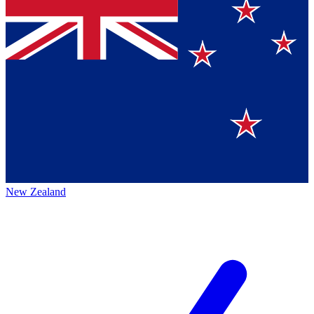
New Zealand