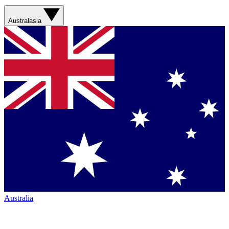
Australasia
Australia