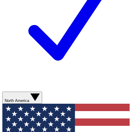
North America