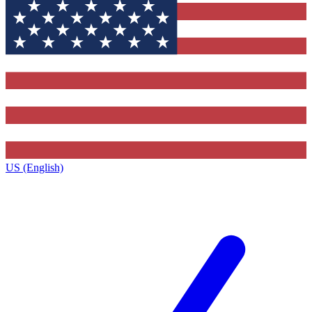
US (English)