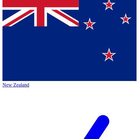
New Zealand