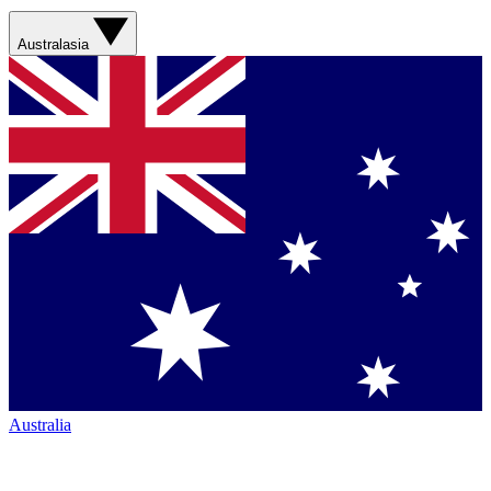
Australasia
Australia