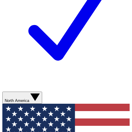
North America