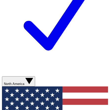
North America