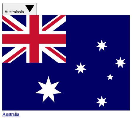
Australasia
Australia