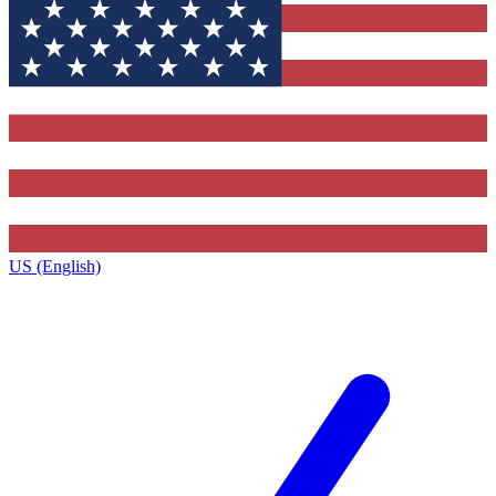
US (English)