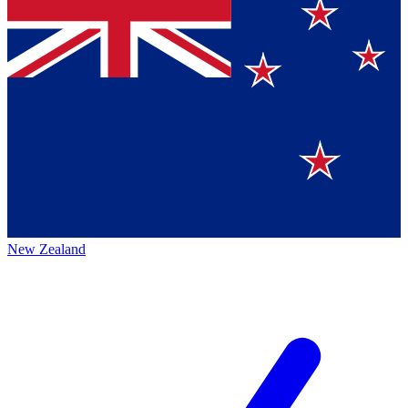
New Zealand