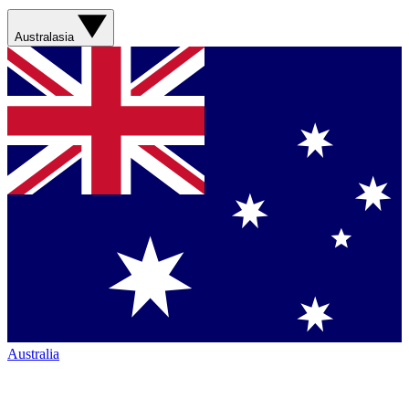
Australasia
Australia