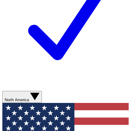
North America