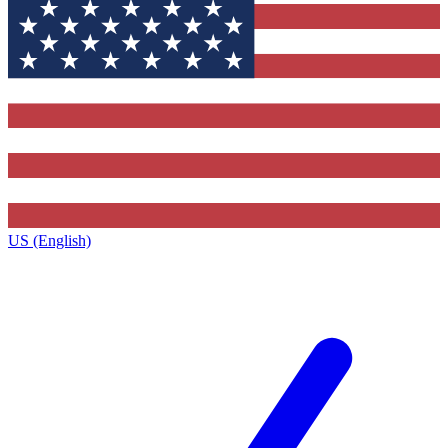
US (English)