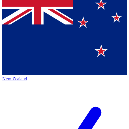
New Zealand