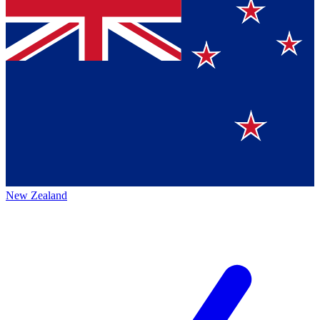
New Zealand