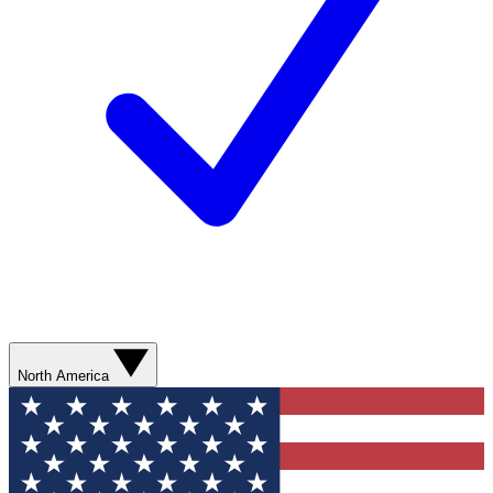
North America