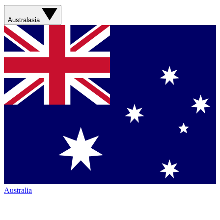
Australasia
Australia