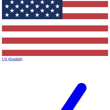
US (English)