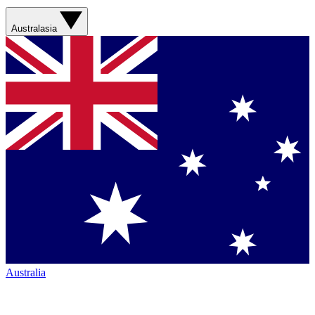
Australasia
Australia