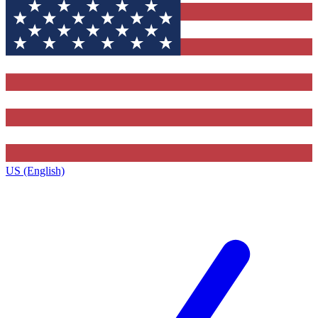
US (English)