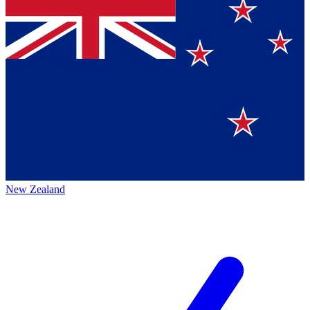
New Zealand