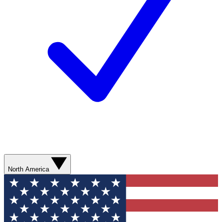
North America