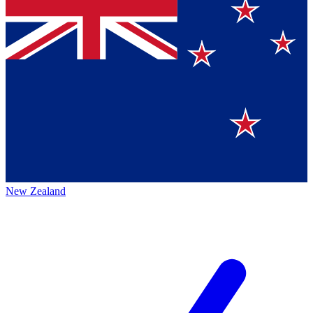
New Zealand