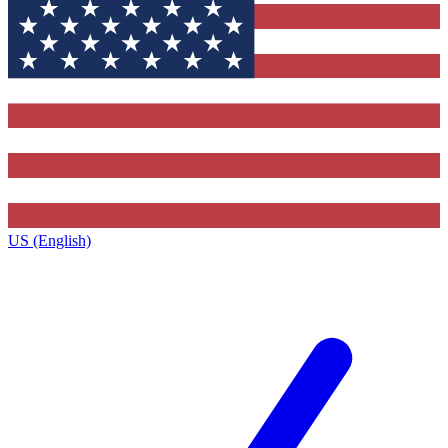
US (English)