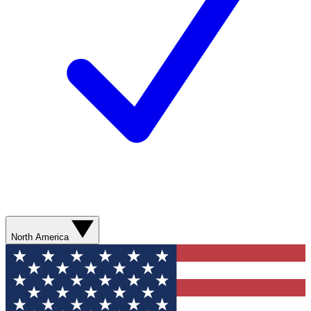
North America