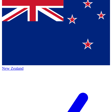
New Zealand