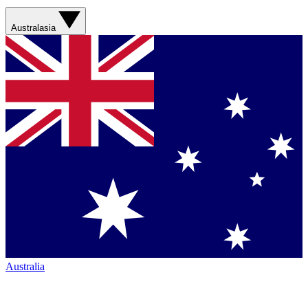
Australasia
Australia