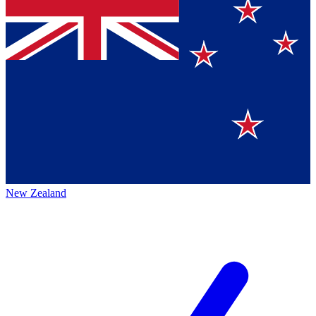
New Zealand