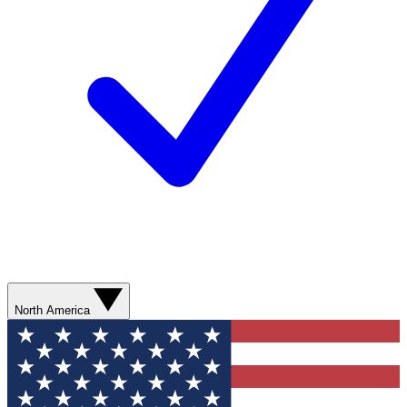
North America