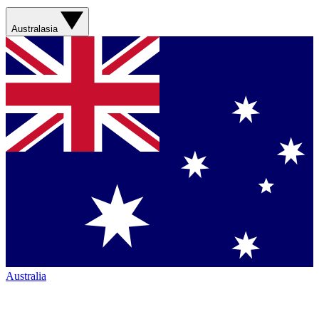
Australasia
Australia