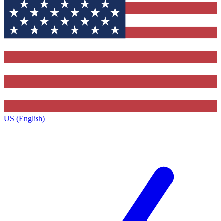
US (English)