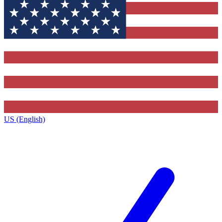
US (English)