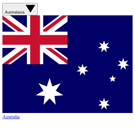
Australasia
Australia