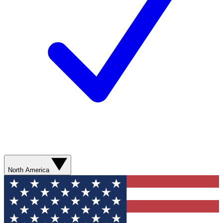
North America