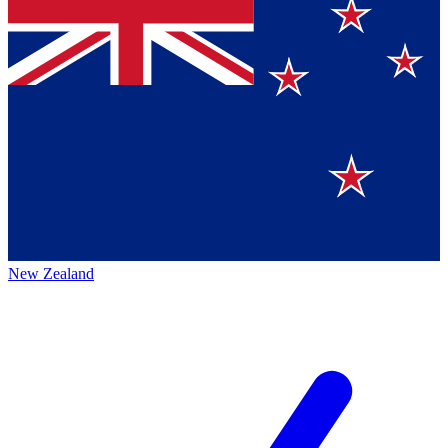
New Zealand