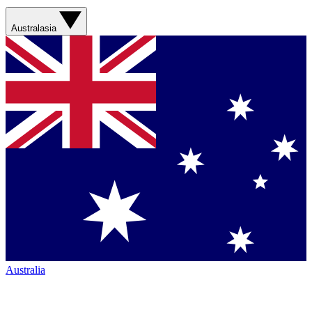
Australasia
Australia