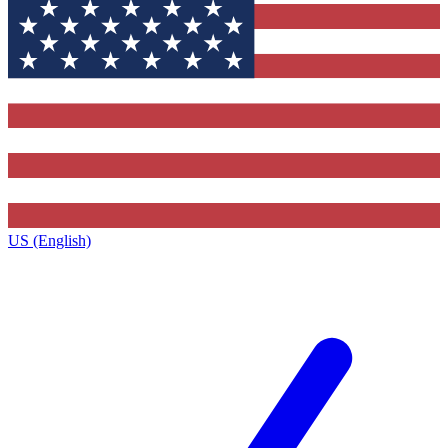
US (English)