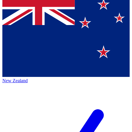
New Zealand