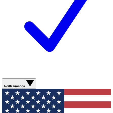
North America