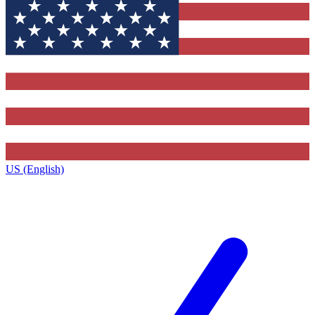
US (English)