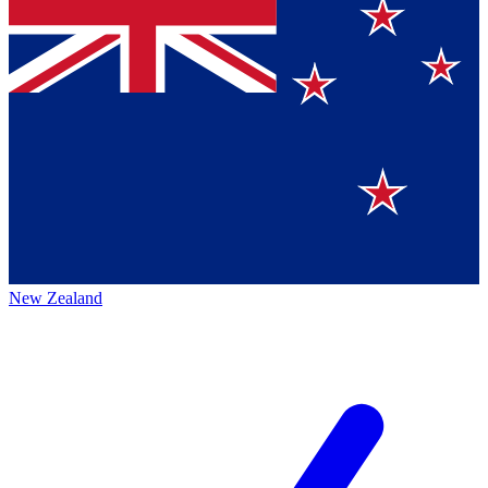
New Zealand