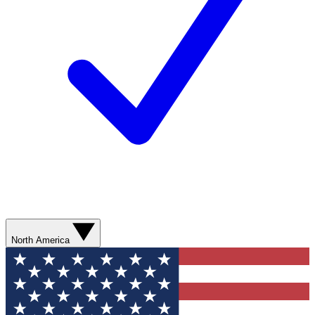
North America