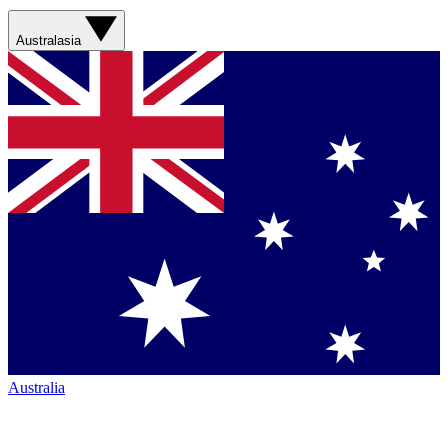
Australasia
Australia