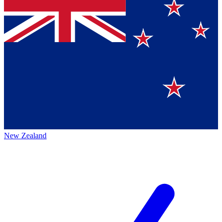
New Zealand