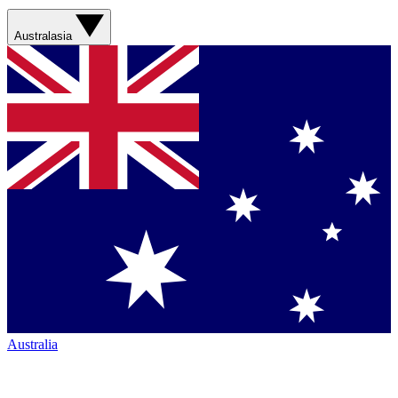
Australasia
Australia