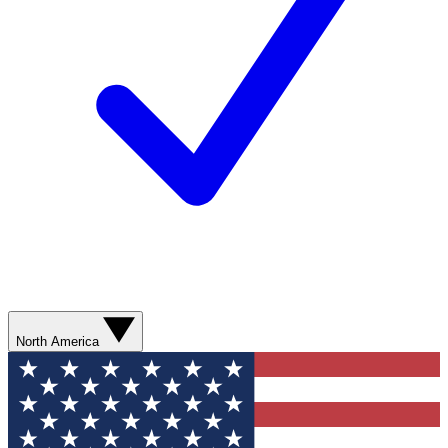
North America