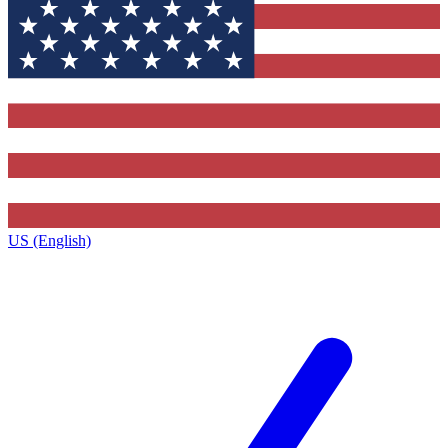
US (English)