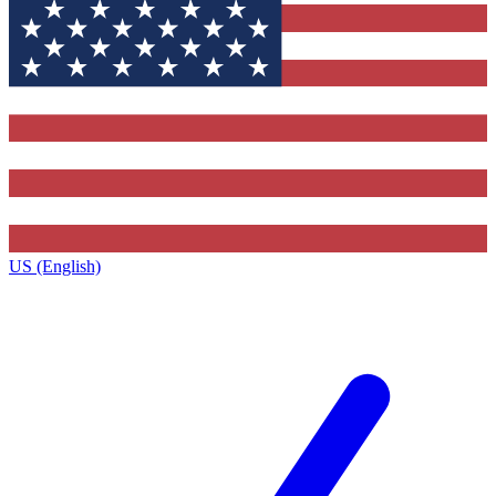
US (English)