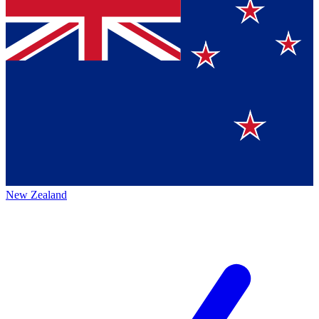
New Zealand