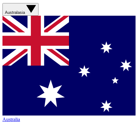
Australasia
Australia