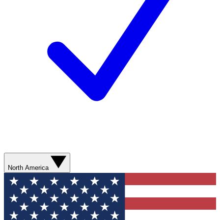
North America