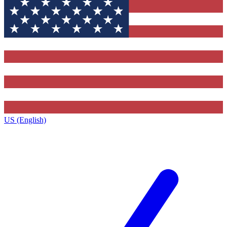
US (English)