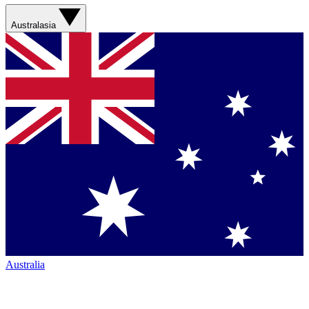
Australasia
Australia