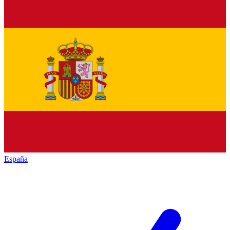
España