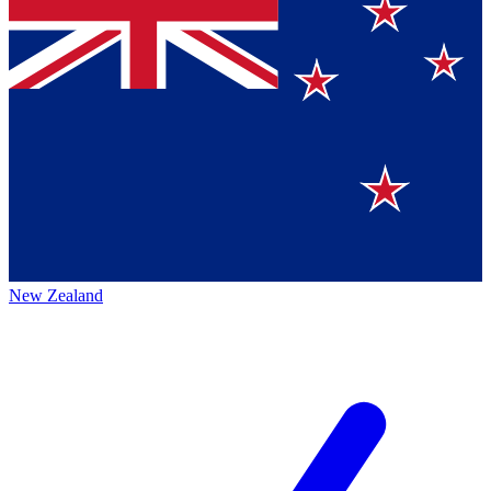
New Zealand