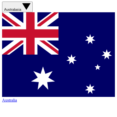
Australasia
Australia