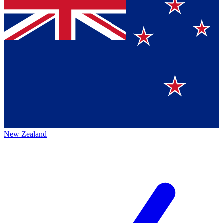
New Zealand