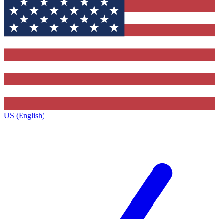
US (English)