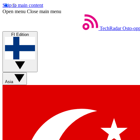
Skip to main content
Open menu
Close main menu
TechRadar
Osto-opp
FI Edition
Asia