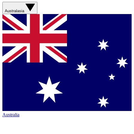
Australasia
Australia