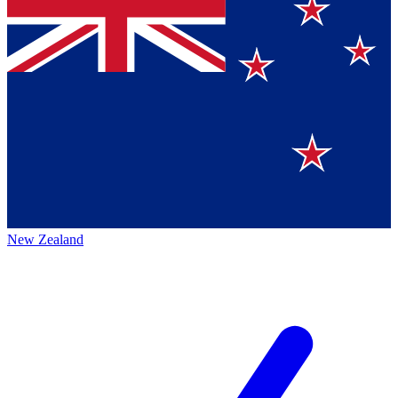
New Zealand