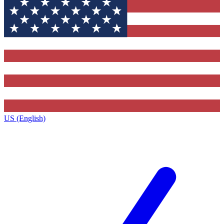
US (English)