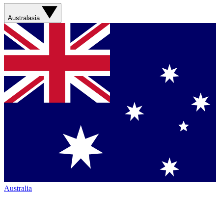
Australasia
Australia