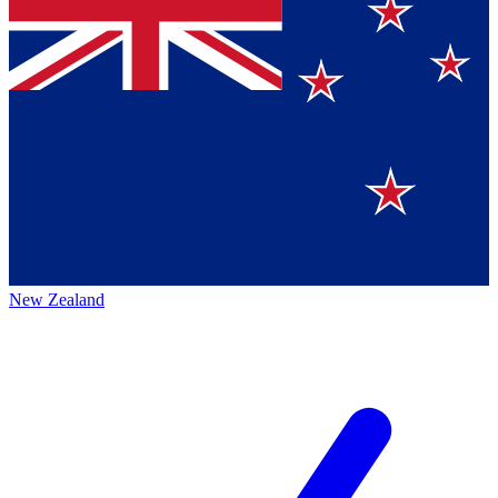
New Zealand