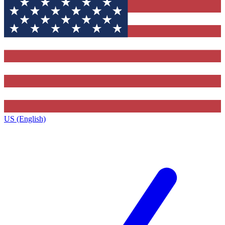
US (English)