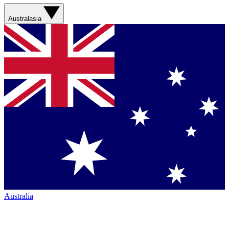
Australasia
Australia