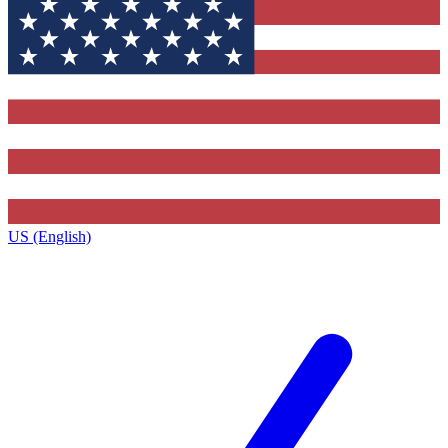
US (English)