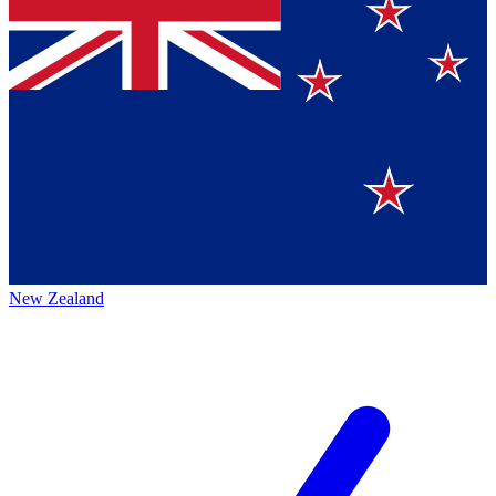
New Zealand