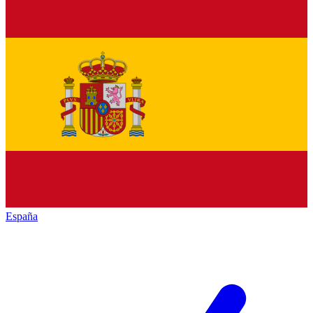
España