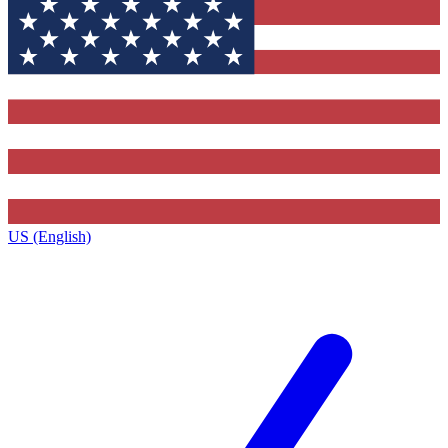
US (English)