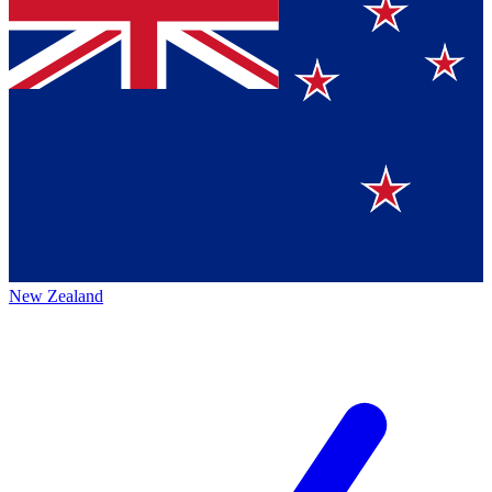
New Zealand