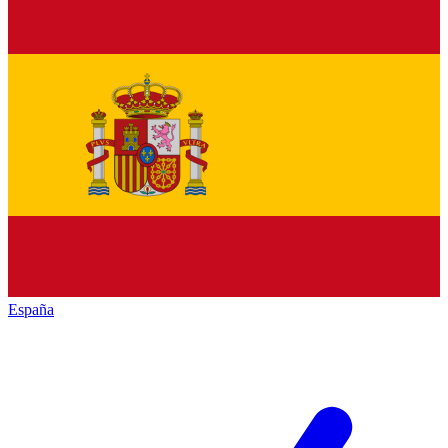
España