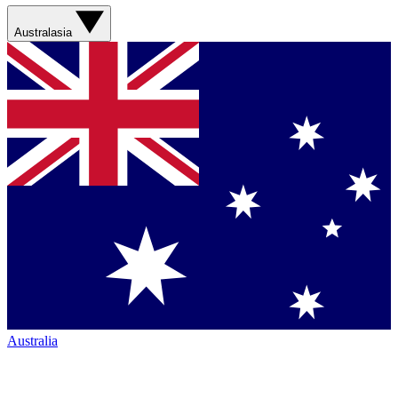
Australasia
Australia