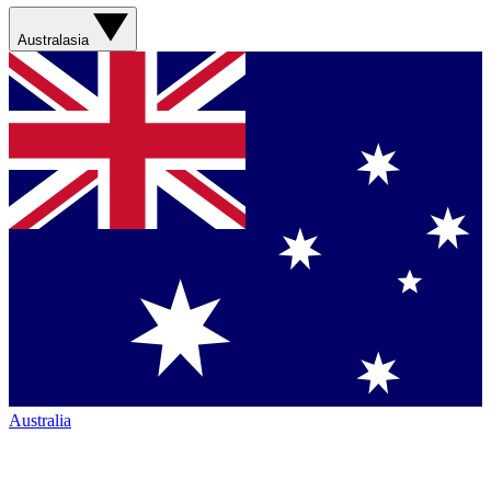
Australasia
Australia