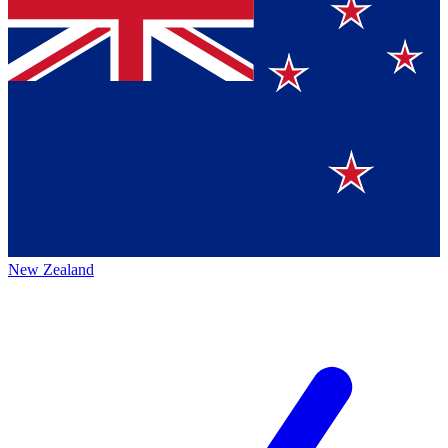
New Zealand