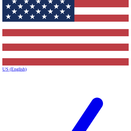
US (English)