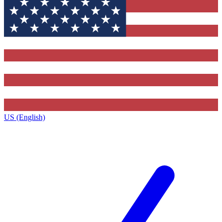
US (English)