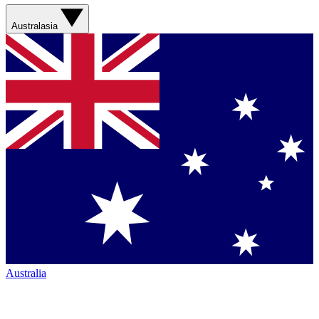
Australasia
Australia