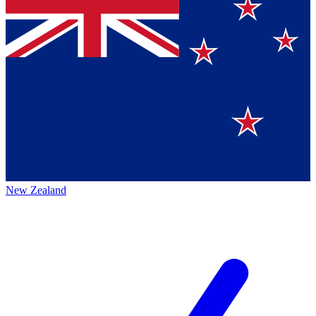
New Zealand