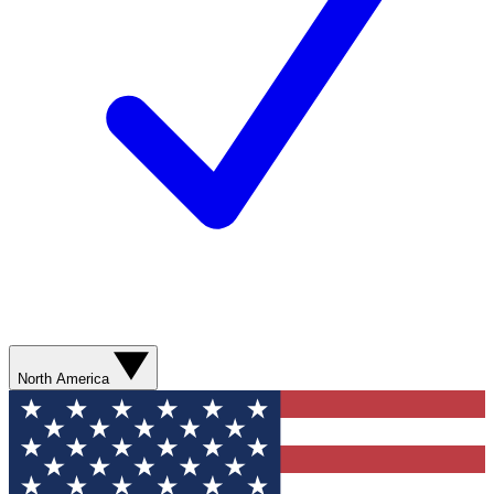
North America