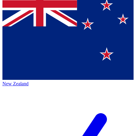
New Zealand