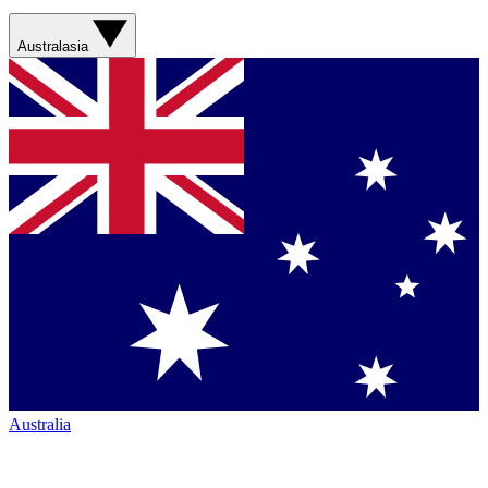
Australasia
Australia