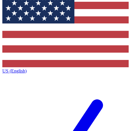
US (English)