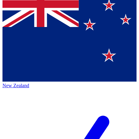
New Zealand