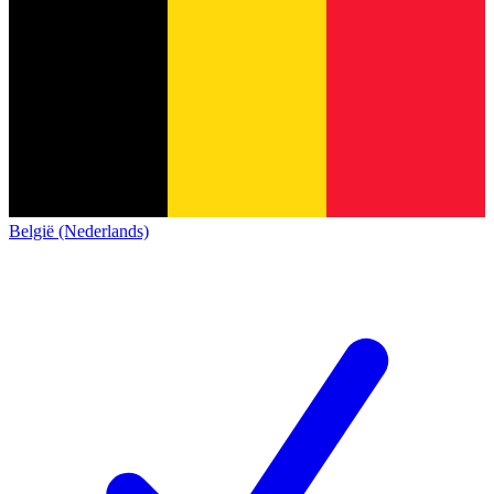
België (Nederlands)