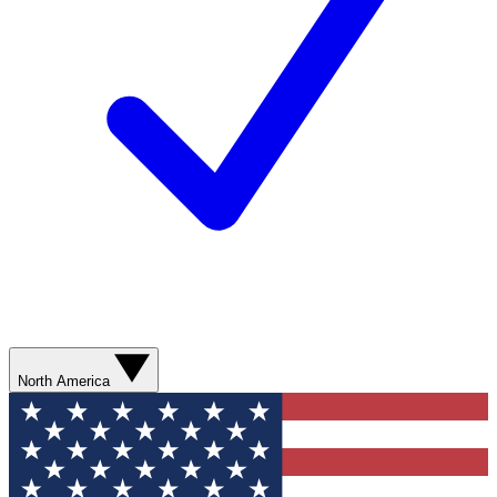
North America