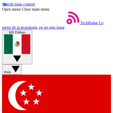
Skip to main content
Open menu
Close main menu
TechRadar
Lo
mejor de la tecnología, en un solo lugar
MX Edition
Asia