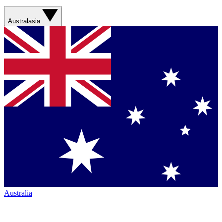
Australasia
Australia