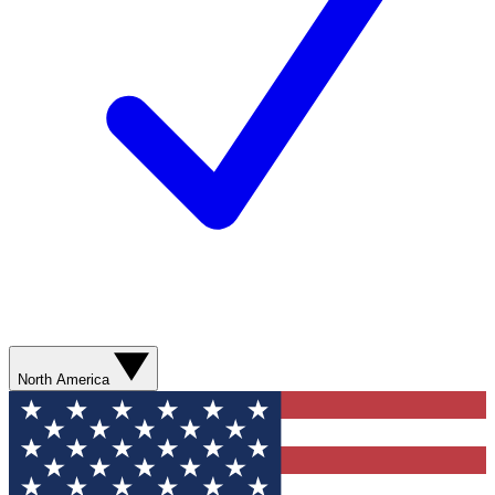
North America