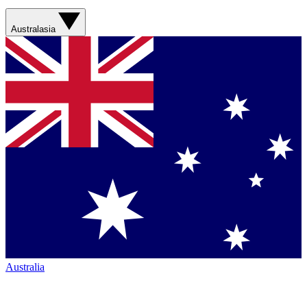
Australasia
Australia