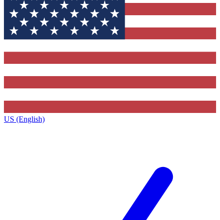
US (English)