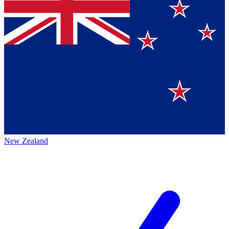
New Zealand