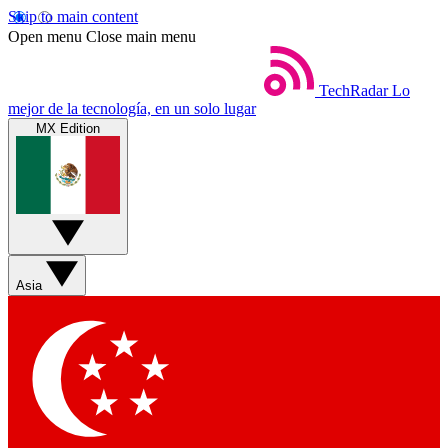
Skip to main content
Open menu
Close main menu
TechRadar
Lo
mejor de la tecnología, en un solo lugar
MX Edition
Asia