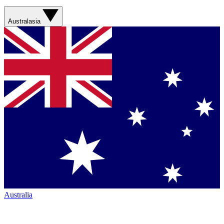
Australasia
Australia