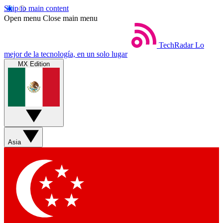
Skip to main content
Open menu
Close main menu
TechRadar
Lo
mejor de la tecnología, en un solo lugar
MX Edition
Asia