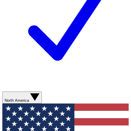
North America