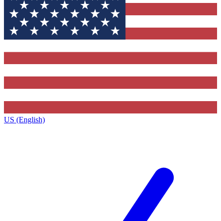
US (English)