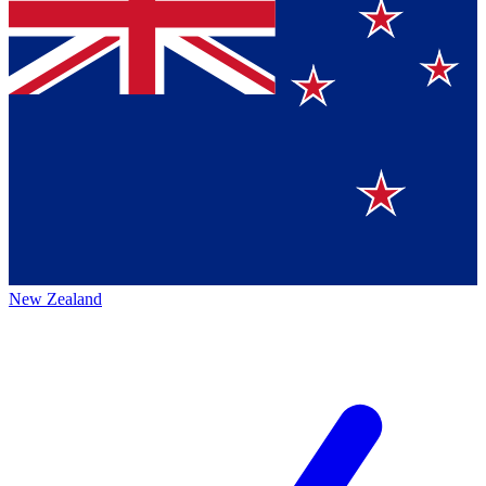
New Zealand